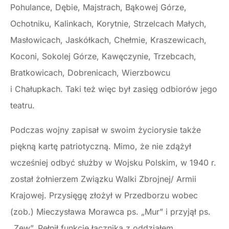
Pohulance, Dębie, Majstrach, Bąkowej Górze,
Ochotniku, Kalinkach, Korytnie, Strzelcach Małych,
Masłowicach, Jaskółkach, Chełmie, Kraszewicach,
Koconi, Sokolej Górze, Kawęczynie, Trzebcach,
Bratkowicach, Dobrenicach, Wierzbowcu
i Chałupkach. Taki też więc był zasięg odbiorów jego
teatru.
Podczas wojny zapisał w swoim życiorysie także
piękną kartę patriotyczną. Mimo, że nie zdążył
wcześniej odbyć służby w Wojsku Polskim, w 1940 r.
został żołnierzem Związku Walki Zbrojnej/ Armii
Krajowej. Przysięgę złożył w Przedborzu wobec
(zob.) Mieczysława Morawca ps. „Mur” i przyjął ps.
„Zew”. Pełnił funkcję łącznika z oddziałem