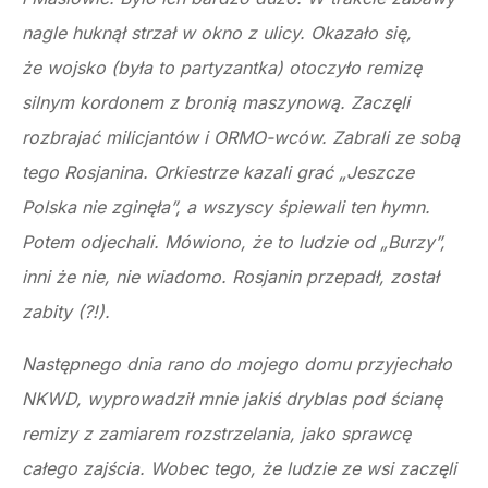
nagle huknął strzał w okno z ulicy. Okazało się,
że wojsko (była to partyzantka) otoczyło remizę
silnym kordonem z bronią maszynową. Zaczęli
rozbrajać milicjantów i ORMO-wców. Zabrali ze sobą
tego Rosjanina. Orkiestrze kazali grać „Jeszcze
Polska nie zginęła”, a wszyscy śpiewali ten hymn.
Potem odjechali. Mówiono, że to ludzie od „Burzy”,
inni że nie, nie wiadomo. Rosjanin przepadł, został
zabity (?!).
Następnego dnia rano do mojego domu przyjechało
NKWD, wyprowadził mnie jakiś dryblas pod ścianę
remizy z zamiarem rozstrzelania, jako sprawcę
całego zajścia. Wobec tego, że ludzie ze wsi zaczęli