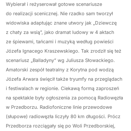
Wybierał i reżyserował gotowe scenariusze
do realizacji scenicznej. Nie rzadko sam tworzył
widowiska adaptując znane utwory jak „Dziewczę
z chaty za wsią”, jako dramat ludowy w 4 aktach
ze śpiewami, tańcami i muzyką według powieści
Józefa Ignacego Kraszewskiego. Tak zrodził się też
scenariusz „Balladyny” wg Juliusza Słowackiego.
Amatorski zespół teatralny z Korytna pod wodzą
Józefa Arwara święcił także tryumfy na przeglądach
i festiwalach w regionie. Ciekawą formą zaproszeń
na spektakle były ogłoszenia za pomocą Radiowęzła
w Przedborzu. Radiofoniczne linie przewodowe
(słupowe) radiowęzła liczyły 80 km długości. Prócz
Przedborza rozciągały się po Woli Przed­borskiej,