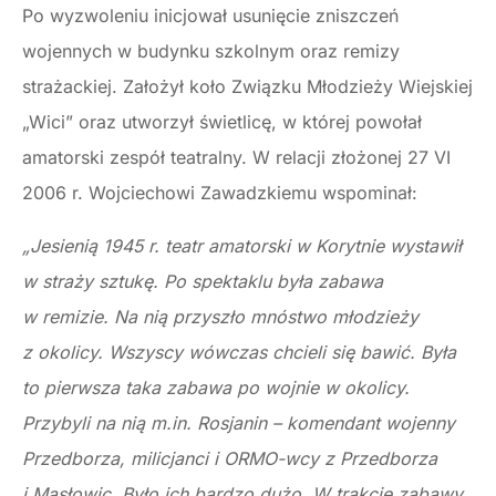
Po wyzwoleniu inicjował usunięcie zniszczeń
wojennych w budynku szkolnym oraz remizy
strażackiej. Założył koło Związku Młodzieży Wiejskiej
„Wici” oraz utworzył świetlicę, w której powołał
amatorski zespół teatralny. W relacji złożonej 27 VI
2006 r. Wojciechowi Zawadzkiemu wspominał:
„Jesienią 1945 r. teatr amatorski w Korytnie wystawił
w straży sztukę. Po spektaklu była zabawa
w remizie. Na nią przyszło mnóstwo młodzieży
z okolicy. Wszyscy wówczas chcieli się bawić. Była
to pierwsza taka zabawa po wojnie w okolicy.
Przybyli na nią m.in. Rosjanin – komendant wojenny
Przedborza, milicjanci i ORMO-wcy z Przedborza
i Masłowic. Było ich bardzo dużo. W trakcie zabawy