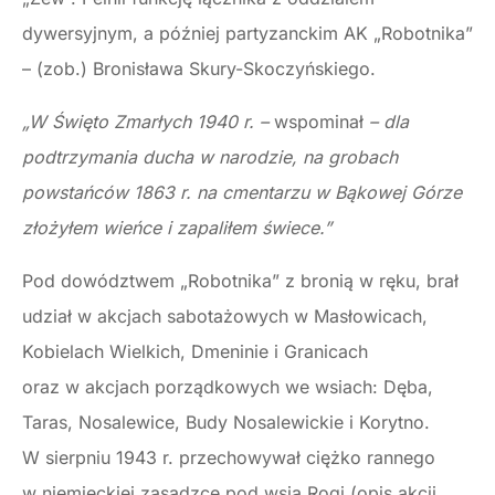
dywersyjnym, a później partyzanckim AK „Robotnika”
– (zob.) Bronisława Skury-Skoczyńskiego.
„W Święto Zmarłych 1940 r. –
wspominał
– dla
podtrzymania ducha w narodzie, na grobach
powstańców 1863 r. na cmentarzu w Bąkowej Górze
złożyłem wieńce i zapaliłem świece.”
Pod dowództwem „Robotnika” z bronią w ręku, brał
udział w akcjach sabotażowych w Masłowicach,
Kobielach Wielkich, Dmeninie i Granicach
oraz w akcjach porządkowych we wsiach: Dęba,
Taras, Nosalewice, Budy Nosalewickie i Korytno.
W sierpniu 1943 r. przechowywał ciężko rannego
w niemieckiej zasadzce pod wsią Rogi (opis akcji