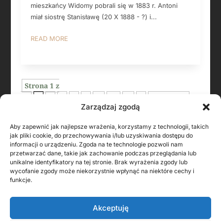
mieszkańcy Widomy pobrali się w 1883 r. Antoni
miał siostrę Stanisławę (20 X 1888 - ?) i...
READ MORE
Strona 1 z
11
1
2
3
4
5
...
10
...
»
Ostatnia »
Zarządzaj zgodą
Aby zapewnić jak najlepsze wrażenia, korzystamy z technologii, takich
jak pliki cookie, do przechowywania i/lub uzyskiwania dostępu do
informacji o urządzeniu. Zgoda na te technologie pozwoli nam
przetwarzać dane, takie jak zachowanie podczas przeglądania lub
unikalne identyfikatory na tej stronie. Brak wyrażenia zgody lub
wycofanie zgody może niekorzystnie wpłynąć na niektóre cechy i
funkcje.
Akceptuję