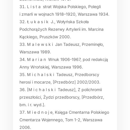
L i s t a strat Wojska Polskiego, Polegli
i zmarli w wojnach 1918–1920, Warszawa 1934.
Ł u k a s i k J., Wołyńska Szkoła
Podchorążych Rezerwy Artylerii im. Marcina
Kąckiego, Pruszków 2000.
M a l e w s k i Jan Tadeusz, Przeminęło,
Warszawa 1989.
M a r i a n Wnuk 1906-1967, pod redakcją
Anny Wrońskiej, Warszawa 1996.
M i c h a l s k i Tadeusz, Przedborscy
herosi i mocarze, [Przedbórz] 2002/2003.
[M i c h a l s k i Tadeusz], Z polichromii
przeszłości, Żydzi przedborscy, [Przedbórz,
bm. i r. wyd.].
M i e d n o j e, Księga Cmentarna Polskiego
Cmentarza Wojennego, Tom 1-2, Warszawa
2006.