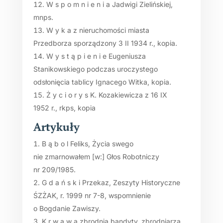
W s p o m n i e n i a Jadwigi Zielińskiej,
mnps.
W y k a z nieruchomości miasta
Przedborza sporządzony 3 II 1934 r., kopia.
W y s t ą p i e n i e Eugeniusza
Stanikowskiego podczas uroczystego
odsłonięcia tablicy Ignacego Witka, kopia.
Ż y c i o r y s K. Kozakiewicza z 16 IX
1952 r., rkps, kopia
Artykuły
B ą b o l Feliks, Życia swego
nie zmarnowałem [w:] Głos Robotniczy
nr 209/1985.
G d a ń s k i Przekaz, Zeszyty Historyczne
ŚZŻAK, r. 1999 nr 7-8, wspomnienie
o Bogdanie Zawiszy.
K r w a w a zbrodnia bandyty, zbrodniarza