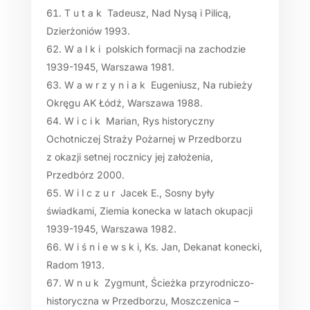
T u t a k Tadeusz, Nad Nysą i Pilicą,
Dzierżoniów 1993.
W a l k i polskich formacji na zachodzie
1939-1945, Warszawa 1981.
W a w r z y n i a k Eugeniusz, Na rubieży
Okręgu AK Łódź, Warszawa 1988.
W i c i k Marian, Rys historyczny
Ochotniczej Straży Pożarnej w Przedborzu
z okazji setnej rocznicy jej założenia,
Przedbórz 2000.
W i l c z u r Jacek E., Sosny były
świadkami, Ziemia konecka w latach okupacji
1939-1945, Warszawa 1982.
W i ś n i e w s k i, Ks. Jan, Dekanat konecki,
Radom 1913.
W n u k Zygmunt, Ścieżka przyrodniczo-
historyczna w Przedborzu, Moszczenica –