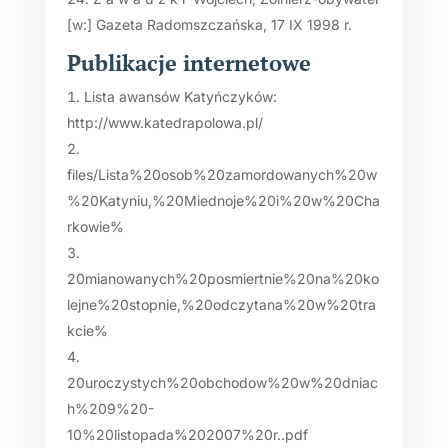
[w:] Gazeta Radomszczańska, 17 IX 1998 r.
Publikacje internetowe
Lista awansów Katyńczyków:
http://www.katedrapolowa.pl/
files/Lista%20osob%20zamordowanych%20w
%20Katyniu,%20Miednoje%20i%20w%20Cha
rkowie%
20mianowanych%20posmiertnie%20na%20ko
lejne%20stopnie,%20odczytana%20w%20tra
kcie%
20uroczystych%20obchodow%20w%20dniac
h%209%20-
10%20listopada%202007%20r..pdf