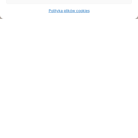
e
INDEKS BIOGRAMÓW
Polityka plików cookies
Przedborski Słownik Biograficzny
to skarbnica wiedzy o mieszkańcach,
którzy przyczynili się do rozwoju miasta i
społeczności Przedborza. Ukazuje
różnorodność naszej społeczności
i bogactwo jej historii.
Czytaj dalej...