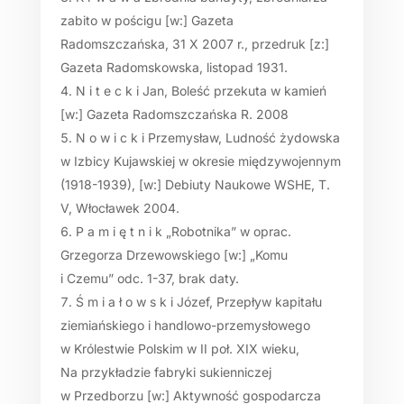
zabito w pościgu [w:] Gazeta
Radomszczańska, 31 X 2007 r., przedruk [z:]
Gazeta Radomskowska, listopad 1931.
N i t e c k i Jan, Boleść przekuta w kamień
[w:] Gazeta Radomszczańska R. 2008
N o w i c k i Przemysław, Ludność żydowska
w Izbicy Kujawskiej w okresie międzywojennym
(1918-1939), [w:] Debiuty Naukowe WSHE, T.
V, Włocławek 2004.
P a m i ę t n i k „Robotnika” w oprac.
Grzegorza Drzewowskiego [w:] „Komu
i Czemu” odc. 1-37, brak daty.
Ś m i a ł o w s k i Józef, Przepływ kapitału
ziemiańskiego i handlowo-przemysłowego
w Królestwie Polskim w II poł. XIX wieku,
Na przykładzie fabryki sukienniczej
w Przedborzu [w:] Aktywność gospodarcza