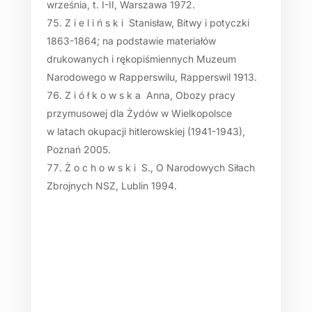
września, t. I-II, Warszawa 1972.
Z i e l i ń s k i Stanisław, Bitwy i potyczki
1863-1864; na podstawie materiałów
drukowanych i rękopiśmiennych Muzeum
Narodowego w Rapperswilu, Rapperswil 1913.
Z i ó ł k o w s k a Anna, Obozy pracy
przymusowej dla Żydów w Wielkopolsce
w latach okupacji hitlerowskiej (1941-1943),
Poznań 2005.
Ż o c h o w s k i S., O Narodowych Siłach
Zbrojnych NSZ, Lublin 1994.