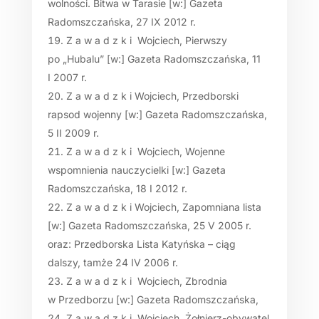
wolności. Bitwa w Tarasie [w:] Gazeta
Radomszczańska, 27 IX 2012 r.
Z a w a d z k i Wojciech, Pierwszy
po „Hubalu” [w:] Gazeta Radomszczańska, 11
I 2007 r.
Z a w a d z k i Wojciech, Przedborski
rapsod wojenny [w:] Gazeta Radomszczańska,
5 II 2009 r.
Z a w a d z k i Wojciech, Wojenne
wspomnienia nauczycielki [w:] Gazeta
Radomszczańska, 18 I 2012 r.
Z a w a d z k i Wojciech, Zapomniana lista
[w:] Gazeta Radomszczańska, 25 V 2005 r.
oraz: Przedborska Lista Katyńska – ciąg
dalszy, tamże 24 IV 2006 r.
Z a w a d z k i Wojciech, Zbrodnia
w Przedborzu [w:] Gazeta Radomszczańska,
Z a w a d z k i Wojciech, Żołnierz-obywatel