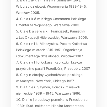
B u r z a-K a r l i ń s k i Stanisław [płk],
W burzy dziejowej, Wspomnienia 1939-1945,
Wrocław 2005.
C h a r k ó w, Księga Cmentarna Polskiego
Cmentarza Wojennego, Warszawa 2003.
C z e k a j e w s k i Franciszek, Pamiętnik
z Lat Okupacji Hitlerowskiej, Warszawa 2006.
C z e r n i k Mieczysław, Poczta Królestwa
Polskiego w latach 1815-1851, Organizacja
i dokumentacja działalności. Wrocław 1987.
C z u r y ł ł o Łukasz, Kapliczki i krzyże
przydrożne parafii Przedbórz, Przedbórz 2007.
C z y n zbrojny wychodźstwa polskiego
w Ameryce, New York, Chicago 1957.
D a t n e r Szymon, Ucieczki z niewoli
niemieckiej 1939 – 1945, Warszawa 1966.
D z i e j e budowy pomnika w Przedborzu
1930-1938, nakładem Hipolita Konstantego