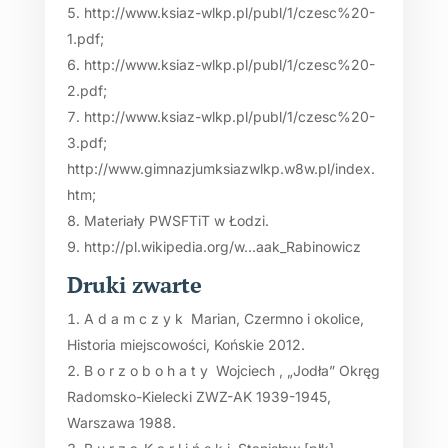
http://www.ksiaz-wlkp.pl/publ/1/czesc%20-
1.pdf;
http://www.ksiaz-wlkp.pl/publ/1/czesc%20-
2.pdf;
http://www.ksiaz-wlkp.pl/publ/1/czesc%20-
3.pdf;
http://www.gimnazjumksiazwlkp.w8w.pl/index.
htm;
Materiały PWSFTiT w Łodzi.
http://pl.wikipedia.org/w…aak_Rabinowicz
Druki zwarte
A d a m c z y k Marian, Czermno i okolice,
Historia miejscowości, Końskie 2012.
B o r z o b o h a t y Wojciech , „Jodła” Okręg
Radomsko-Kielecki ZWZ-AK 1939-1945,
Warszawa 1988.