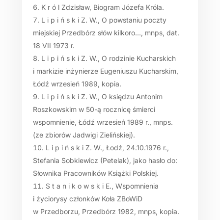
K r ó l Zdzisław, Biogram Józefa Króla.
L i p i ń s k i Z. W., O powstaniu poczty
miejskiej Przedbórz słów kilkoro…, mnps, dat.
18 VII 1973 r.
L i p i ń s k i Z. W., O rodzinie Kucharskich
i markizie inżynierze Eugeniuszu Kucharskim,
Łódź wrzesień 1989, kopia.
L i p i ń s k i Z. W., O księdzu Antonim
Roszkowskim w 50-ą rocznicę śmierci
wspomnienie, Łódź wrzesień 1989 r., mnps.
(ze zbiorów Jadwigi Zielińskiej).
L i p i ń s k i Z. W., Łodź, 24.10.1976 r.,
Stefania Sobkiewicz (Petelak), jako hasło do:
Słownika Pracowników Książki Polskiej.
S t a n i k o w s k i E., Wspomnienia
i życiorysy członków Koła ZBoWiD
w Przedborzu, Przedbórz 1982, mnps, kopia.