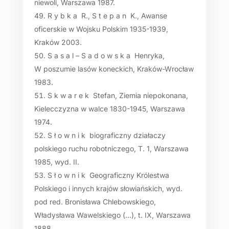
niewoli, Warszawa 1987.
R y b k a R., S t e p a n K., Awanse
oficerskie w Wojsku Polskim 1935-1939,
Kraków 2003.
S a s a l – S a d o w s k a Henryka,
W poszumie lasów koneckich, Kraków-Wrocław
1983.
S k w a r e k Stefan, Ziemia niepokonana,
Kielecczyzna w walce 1830-1945, Warszawa
1974.
S ł o w n i k biograficzny działaczy
polskiego ruchu robotniczego, T. 1, Warszawa
1985, wyd. II.
S ł o w n i k Geograficzny Królestwa
Polskiego i innych krajów słowiańskich, wyd.
pod red. Bronisława Chlebowskiego,
Władysława Wawelskiego (…), t. IX, Warszawa
1888.