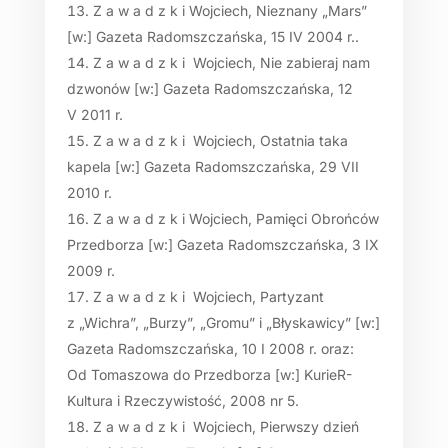
Z a w a d z k i Wojciech, Nieznany „Mars”
[w:] Gazeta Radomszczańska, 15 IV 2004 r..
Z a w a d z k i Wojciech, Nie zabieraj nam
dzwonów [w:] Gazeta Radomszczańska, 12
V 2011 r.
Z a w a d z k i Wojciech, Ostatnia taka
kapela [w:] Gazeta Radomszczańska, 29 VII
2010 r.
Z a w a d z k i Wojciech, Pamięci Obrońców
Przedborza [w:] Gazeta Radomszczańska, 3 IX
2009 r.
Z a w a d z k i Wojciech, Partyzant
z „Wichra”, „Burzy”, „Gromu” i „Błyskawicy” [w:]
Gazeta Radomszczańska, 10 I 2008 r. oraz:
Od Tomaszowa do Przedborza [w:] KurieR-
Kultura i Rzeczywistość, 2008 nr 5.
Z a w a d z k i Wojciech, Pierwszy dzień