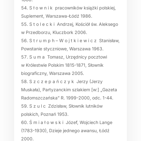
S ł o w n i k pracowników książki polskiej,
Suplement, Warszawa-Łódź 1986.
S t o l e c k i Andrzej, Kościół św. Aleksego
w Przedborzu, Kluczbork 2006.
S t r u m p h – W o j t k i e w i c z Stanisław,
Powstanie styczniowe, Warszawa 1963.
S u m a Tomasz, Urzędnicy pocztowi
w Królestwie Polskim 1815-1871, Słownik
biograficzny, Warszawa 2005.
S z c z e p a ń c z y k Jerzy (Jerzy
Muskała), Partyzanckim szlakiem [w:] „Gazeta
Radomszczańska” R. 1999-2000, odc. 1-44.
S z u l c Zdzisław, Słownik lutników
polskich, Poznań 1953.
Ś m i a ł o w s k i Józef, Wojciech Lange
(1783-1930), Dzieje jednego awansu, Łódź
2000.