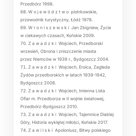
Przedbórz 1998.
W o j e w ó d z t w o piotrkowskie,
przewodnik turystyczny, Łódź 1978.
W r o n i s z e w s k i Jan Zbigniew, Życie
w ciekawych czasach, Końskie 2009.
Z a w a d z k i Wojciech, Przedborski
wrzesień, Obrona i zniszczenie miasta
przez Niemców w 1939 r., Bydgoszcz 2004.
Z a w a d z k i Wojciech, Eroica, Zagłada
Żydów przedborskich w latach 1939-1942,
Bydgoszcz 2008.
Z a w a d z k i Wojciech, Imienna Lista
Ofiar m. Przedborza w II wojnie światowej,
Przedbórz-Bydgoszcz 2010.
Z a w a d z k i Wojciech, Tajemnice Diablej
Góry, Historia wyklętej miłości, Końskie 2017.
Z a w i l s k i Apoloniusz, Bitwy polskiego