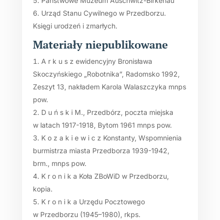
Państwowe Muzeum Auschwitz-Birkenau
Urząd Stanu Cywilnego w Przedborzu.
Księgi urodzeń i zmarłych.
Materiały niepublikowane
A r k u s z ewidencyjny Bronisława
Skoczyńskiego „Robotnika”, Radomsko 1992,
Zeszyt 13, nakładem Karola Walaszczyka mnps
pow.
D u ń s k i M., Przedbórz, poczta miejska
w latach 1917-1918, Bytom 1961 mnps pow.
K o z a k i e w i c z Konstanty, Wspomnienia
burmistrza miasta Przedborza 1939-1942,
brm., mnps pow.
K r o n i k a Koła ZBoWiD w Przedborzu,
kopia.
K r o n i k a Urzędu Pocztowego
w Przedborzu (1945–1980), rkps.