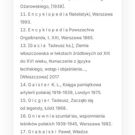
Ożarowskiego, [1938].
E n c y k l o p e d i a filatelistyki, Warszawa
1993.
E n c y k l o p e d i a Powszechna
Orgelbranda, t. XXI, Warszawa 1865.
[G a c i a Tadeusz ks.], Ziemia
włoszczowska w tekstach źródłowych od XIII
do XVI wieku, tłumaczenie z języka
łacińskiego, wstęp i objaśnienia…,
[Włoszczowa] 2017
G a l s t e r K. L., Księga pamiątkowa
artylerii polskiej 1918-1939, Londyn 1975.
G i c g i e r Tadeusz, Zaczęło się
od legendy, Łódź 1968.
G n i e w n i e szumiał las, wspomnienia
leśników polskich 1939-1945, Warszawa 1982.
G r a b a l s k i Paweł, Władze