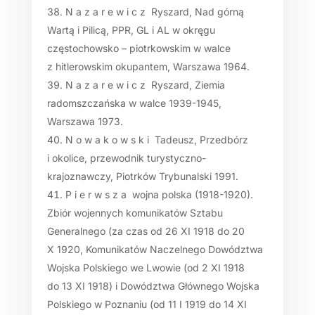
N a z a r e w i c z Ryszard, Nad górną
Wartą i Pilicą, PPR, GL i AL w okręgu
częstochowsko – piotrkowskim w walce
z hitlerowskim okupantem, Warszawa 1964.
N a z a r e w i c z Ryszard, Ziemia
radomszczańska w walce 1939-1945,
Warszawa 1973.
N o w a k o w s k i Tadeusz, Przedbórz
i okolice, przewodnik turystyczno-
krajoznawczy, Piotrków Trybunalski 1991.
P i e r w s z a wojna polska (1918-1920).
Zbiór wojennych komunikatów Sztabu
Generalnego (za czas od 26 XI 1918 do 20
X 1920, Komunikatów Naczelnego Dowództwa
Wojska Polskiego we Lwowie (od 2 XI 1918
do 13 XI 1918) i Dowództwa Głównego Wojska
Polskiego w Poznaniu (od 11 I 1919 do 14 XI