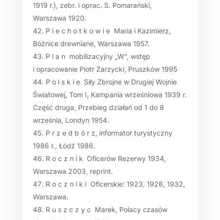
1919 r.), zebr. i oprac. S. Pomarański,
Warszawa 1920.
P i e c h o t k o w i e Maria i Kazimierz,
Bóźnice drewniane, Warszawa 1957.
P l a n mobilizacyjny „W”, wstęp
i opracowanie Piotr Zarzycki, Pruszków 1995
P o l s k i e Siły Zbrojne w Drugiej Wojnie
Światowej, Tom I, Kampania wrześniowa 1939 r.
Część druga, Przebieg działań od 1 do 8
września, Londyn 1954.
P r z e d b ó r z, informator turystyczny
1986 r., Łódź 1986.
R o c z n i k Oficerów Rezerwy 1934,
Warszawa 2003, reprint.
R o c z n i k i Oficerskie: 1923, 1928, 1932,
Warszawa.
R u s z c z y c Marek, Polacy czasów