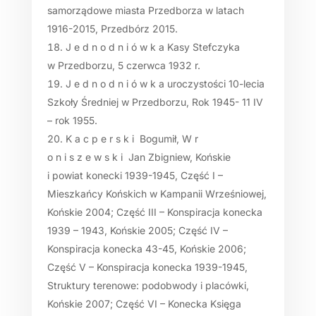
samorządowe miasta Przedborza w latach
1916-2015, Przedbórz 2015.
J e d n o d n i ó w k a Kasy Stefczyka
w Przedborzu, 5 czerwca 1932 r.
J e d n o d n i ó w k a uroczystości 10-lecia
Szkoły Średniej w Przedborzu, Rok 1945- 11 IV
– rok 1955.
K a c p e r s k i Bogumił, W r
o n i s z e w s k i Jan Zbigniew, Końskie
i powiat konecki 1939-1945, Część I –
Mieszkańcy Końskich w Kampanii Wrześniowej,
Końskie 2004; Część III – Konspiracja konecka
1939 – 1943, Końskie 2005; Część IV –
Konspiracja konecka 43-45, Końskie 2006;
Część V – Konspiracja konecka 1939-1945,
Struktury terenowe: podobwody i placówki,
Końskie 2007; Część VI – Konecka Księga