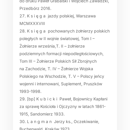
do druku Paweł Grabalski i Wojciech Zawadzki,
Przedbórz 2016.
K s i ę g a jazdy polskiej, Warszawa
MCMXXXVIII
K s i ę g a pochowanych żołnierzy polskich
poległych w II wojnie światowej
, Tom I –
Żołnierze września,
T. II – żołnierze
podziemnych formacji niepodległościowych,
Tom III – Żołnierze Polskich Sił Zbrojnych
na Zachodzie,
T. IV – Żołnierze Wojska
Polskiego na Wschodzie, T. V – Polscy jeńcy
wojenni i internowani, Suplement,
Pruszków
1993-1998
.
[bp] K u b i c k i Paweł, Bojownicy Kapłani
za sprawę Kościoła i Ojczyzny w latach 1861-
1915, Sandomierz 1933.
L a n g m a n Jerzy ks., Oczekiwanie,
Buchenwald, Kraków 1973.