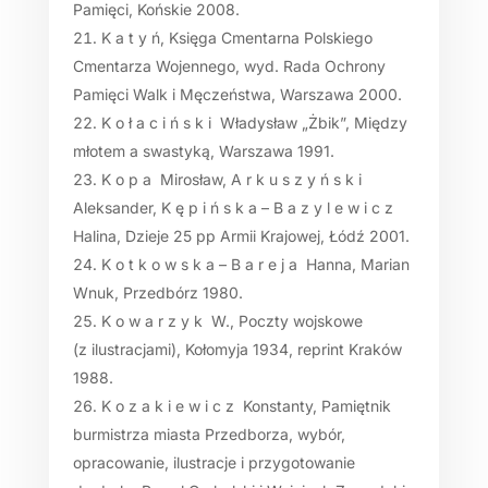
Pamięci, Końskie 2008.
K a t y ń, Księga Cmentarna Polskiego
Cmentarza Wojennego, wyd. Rada Ochrony
Pamięci Walk i Męczeństwa, Warszawa 2000.
K o ł a c i ń s k i Władysław „Żbik”, Między
młotem a swastyką, Warszawa 1991.
K o p a Mirosław, A r k u s z y ń s k i
Aleksander, K ę p i ń s k a – B a z y l e w i c z
Halina, Dzieje 25 pp Armii Krajowej, Łódź 2001.
K o t k o w s k a – B a r e j a Hanna, Marian
Wnuk, Przedbórz 1980.
K o w a r z y k W., Poczty wojskowe
(z ilustracjami), Kołomyja 1934, reprint Kraków
1988.
K o z a k i e w i c z Konstanty, Pamiętnik
burmistrza miasta Przedborza, wybór,
opracowanie, ilustracje i przygotowanie