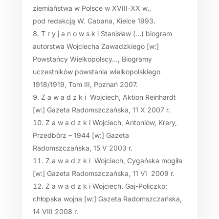
ziemiaństwa w Polsce w XVIII-XX w.,
pod redakcją W. Cabana, Kielce 1993.
T r y j a n o w s k i Stanisław (…) biogram
autorstwa Wojciecha Zawadzkiego [w:]
Powstańcy Wielkopolscy…, Biogramy
uczestników powstania wielkopolskiego
1918/1919, Tom III, Poznań 2007.
Z a w a d z k i Wojciech, Aktion Reinhardt
[w:] Gazeta Radomszczańska, 11 X 2007 r.
Z a w a d z k i Wojciech, Antoniów, Krery,
Przedbórz – 1944 [w:] Gazeta
Radomszczańska, 15 V 2003 r.
Z a w a d z k i Wojciech, Cygańska mogiła
[w:] Gazeta Radomszczańska, 11 VI 2009 r.
Z a w a d z k i Wojciech, Gaj-Policzko:
chłopska wojna [w:] Gazeta Radomszczańska,
14 VIII 2008 r.