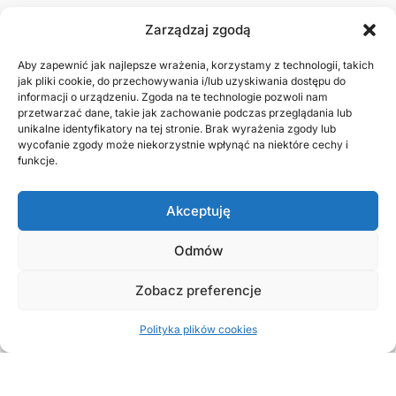
u
Zarządzaj zgodą
d
o
Aby zapewnić jak najlepsze wrażenia, korzystamy z technologii, takich
jak pliki cookie, do przechowywania i/lub uzyskiwania dostępu do
k
informacji o urządzeniu. Zgoda na te technologie pozwoli nam
u
przetwarzać dane, takie jak zachowanie podczas przeglądania lub
unikalne identyfikatory na tej stronie. Brak wyrażenia zgody lub
m
wycofanie zgody może niekorzystnie wpłynąć na niektóre cechy i
e
funkcje.
n
t
Akceptuję
o
w
Odmów
a
n
Zobacz preferencje
i
e
Polityka plików cookies
o
s
ó