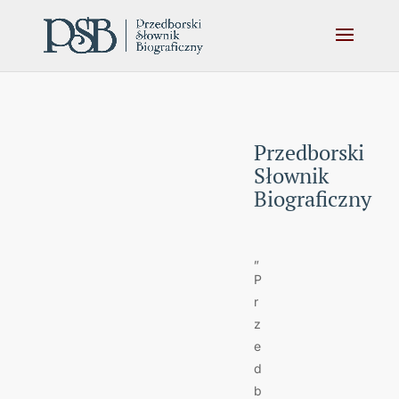
Przedborski
Słownik
Biograficzny
„
P
r
z
e
d
b