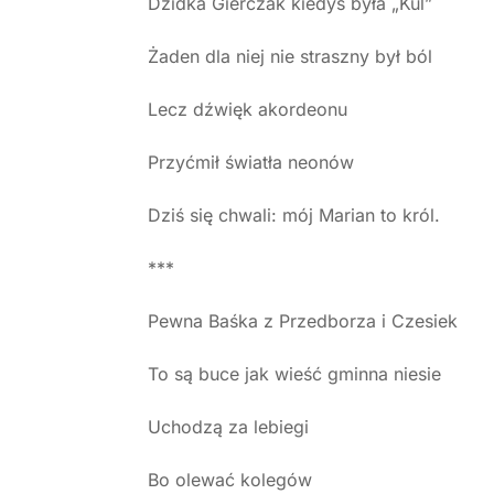
Dzidka Gierczak kiedyś była „Kul”
Żaden dla niej nie straszny był ból
Lecz dźwięk akordeonu
Przyćmił światła neonów
Dziś się chwali: mój Marian to król.
***
Pewna Baśka z Przedborza i Czesiek
To są buce jak wieść gminna niesie
Uchodzą za lebiegi
Bo olewać kolegów