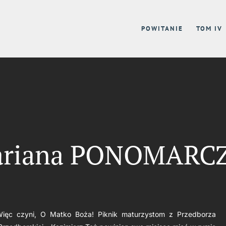
POWITANIE
TOM IV
ariana PONOMARC
 Więc czyni, O Matko Boża! Piknik maturzystom z Przedborza