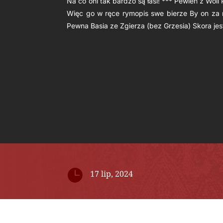
Na co oni tak bardzo są łasi! *** Pewien z Wol
Więc go w ręce rymopis swe bierze By on za n
Pewna Basia ze Zgierza (bez Grzesia) Skora jes

17 lip, 2024