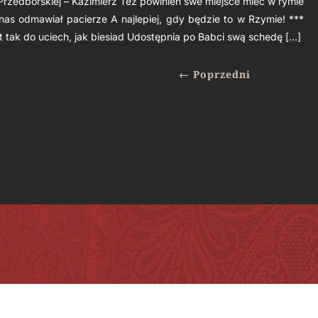
i Przedborskiej – Kazimierz Też powinien swe miejsce mieć w rymie
as odmawiał pacierze A najlepiej, gdy będzie to w Rzymie! ***
t tak do uciech, jak biesiad Udostępnia po Babci swą schedę […]
←
Poprzedni