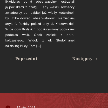
likwidując punkt obserwacyjny, ostrzelali
ją pociskami z czołgu. Tędy weszli sowieccy
zwiadowcy do rozbitej już wieży kościelnej,
by zlikwidować obserwatorów niemieckiej
artylerii. Rozbity pojazd przy ul. Krakowskiej.
W tle dom Brylskich podziurawiony pociskami
podczas walk. Obok zasieki z drutu
kolczastego. Widok z ul. Stodolnianej
na dolinę PiIicy. Tam […]
←
Poprzedni
Następny
→

17 sty, 2025