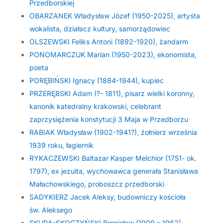
Przedborskiej
OBARZANEK Władysław Józef (1950-2025), artysta
wokalista, działacz kultury, samorządowiec
OLSZEWSKI Feliks Antoni (1892-1920), żandarm
PONOMARCZUK Marian (1950-2023), ekonomista,
poeta
PORĘBIŃSKI Ignacy (1884-1944), kupiec
PRZERĘBSKI Adam (?- 1811), pisarz wielki koronny,
kanonik katedralny krakowski, celebrant
zaprzysiężenia konstytucji 3 Maja w Przedborzu
RABIAK Władysław (1902-1941?), żołnierz września
1939 roku, łagiernik
RYKACZEWSKI Baltazar Kasper Melchior (1751- ok.
1797), ex jezuita, wychowawca generała Stanisława
Małachowskiego, proboszcz przedborski
SADYKIERZ Jacek Aleksy, budowniczy kościoła
św. Aleksego
SKURA-SKOCZYŃSKI Bronisław (1909 – 1962),