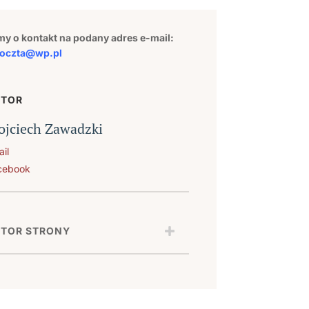
my o kontakt na podany adres e-mail:
oczta@wp.pl
UTOR
jciech Zawadzki
il
cebook
TOR STRONY