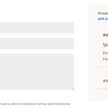
Prosi
psb.p
A
Wo
Ema
Fa
AU
mularzu danych osobowych przez administratorów