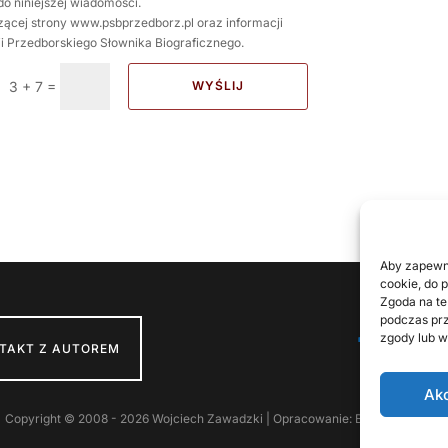
o niniejszej wiadomości.
ącej strony www.psbprzedborz.pl oraz informacji
 Przedborskiego Słownika Biograficznego.
=
3 + 7
WYŚLIJ
Aby zapewni
cookie, do 
Zgoda na te
podczas prz
zgody lub w
FOL
TAKT Z AUTOREM
Ak
Copyright © 2008 - 2026 Wojciech Zawadzki | Opracowanie: Brunon Bielecki