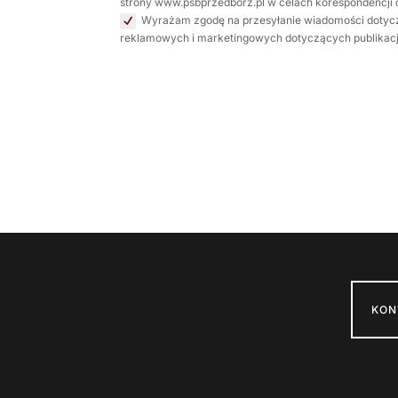
strony www.psbprzedborz.pl w celach korespondencji d
Wyrażam zgodę na przesyłanie wiadomości dotycz
reklamowych i marketingowych dotyczących publikacji
KON