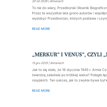
20 lut 2026
|
Almanach
To nie do wiary, Przedborski Słownik Biograficzn
Przez te wszystkie lata grono autorów i współp
wydobyć Przedborzan, których postawa i czyny w
READ MORE
„MERKUR” I VENUS”, CZYLI 
13 gru 2025
|
Almanach
Jak to się stało, że 16 stycznia 1945 r. Armia
twierdzę zaledwie po krótkiej walce? Poległo łąc
rosyjskich. Ten sukces, jak to zwykle bywa był
READ MORE