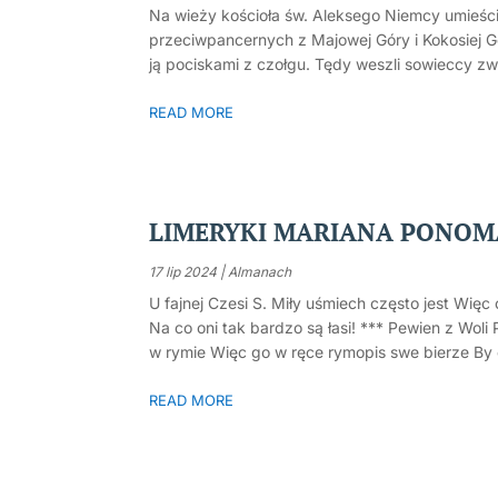
Na wieży kościoła św. Aleksego Niemcy umieścili
przeciwpancernych z Majowej Góry i Kokosiej Gór
ją pociskami z czołgu. Tędy weszli sowieccy zw
READ MORE
LIMERYKI MARIANA PONOMA
17 lip 2024
|
Almanach
U fajnej Czesi S. Miły uśmiech często jest Wię
Na co oni tak bardzo są łasi! *** Pewien z Woli
w rymie Więc go w ręce rymopis swe bierze By 
READ MORE