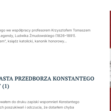
znego we współpracy profesorem Krzysztofem Tomaszem
-Legendy, Ludwika Żmudowskiego (1826–1891).
”, ksiądz katolicki, kanonik honorowy...
IASTA PRZEDBORZA KONSTANTEGO
(1)
ikowałem do druku zapiski wspomnień Konstantego
ch poszukiwań i odczucia, że dotarłem chyba