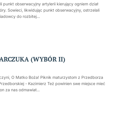
 punkt obserwacyjny artylerii kierujący ogniem dział
y. Sowieci, likwidując punkt obserwacyjny, ostrzelali
iadowcy do rozbitej...
RCZUKA (WYBÓR II)
c czyni, O Matko Boża! Piknik maturzystom z Przedborza
 Przedborskiej - Kazimierz Też powinien swe miejsce mieć
on za nas odmawiał...