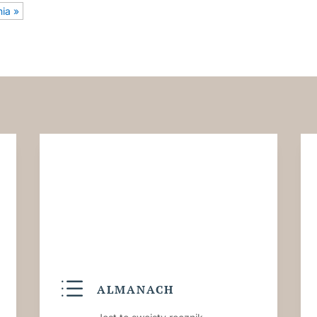
nia »
d
ALMANACH