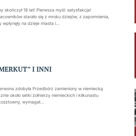
y skończył 18 lat! Pierwsza myśl: satysfakcja!
racowników starało się z mroku dziejów, z zapomnienia,
płynęły na dzieje miasta i...
„MERKUT” I INNI
 Czerwona zdobyła Przedbórz zamieniony w niemiecką
znie około setki żołnierzy niemieckich i kilkunastu
 kosztowny, wymagał...