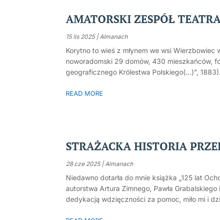
AMATORSKI ZESPÓŁ TEATRAL
15 lis 2025
|
Almanach
Korytno to wieś z młynem we wsi Wierzbowiec 
noworadomski 29 domów, 430 mieszkańców, fol
geograficznego Królestwa Polskiego(…)”, 1883)
READ MORE
STRAŻACKA HISTORIA PRZ
28 cze 2025
|
Almanach
Niedawno dotarła do mnie książka „125 lat Och
autorstwa Artura Zimnego, Pawła Grabalskiego 
dedykacją wdzięczności za pomoc, miło mi