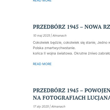
READ MORE
PRZEDBÓRZ 1945 – NOWA R
10 maj 2025
|
Almanach
Cokolwiek będzie, cokolwiek się stanie, Jedno 
Polska zmartwychwstanie. Zygmunt K
końca II wojna światowa. Okrutne żniwo zabrało
READ MORE
PRZEDBÓRZ 1945 – POWOJ
NA FOTOGRAFIACH LUCJAN
17 sty 2025
|
Almanach