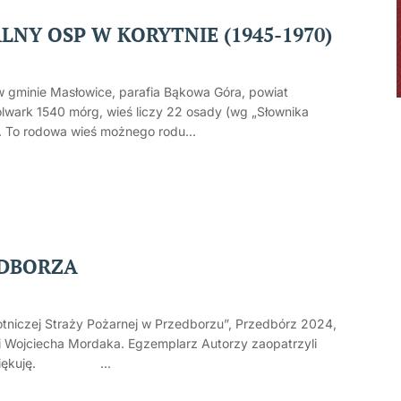
NY OSP W KORYTNIE (1945-1970)
w gminie Masłowice, parafia Bąkowa Góra, powiat
wark 1540 mórg, wieś liczy 22 osady (wg „Słownika
. To rodowa wieś możnego rodu...
EDBORZA
otniczej Straży Pożarnej w Przedborzu”, Przedbórz 2024,
i Wojciecha Mordaka. Egzemplarz Autorzy zaopatrzyli
 i dziękuję. ...