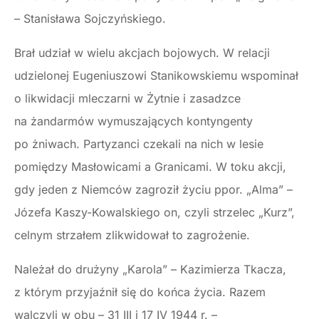
– Stanisława Sojczyńskiego.
Brał udział w wielu akcjach bojowych. W relacji
udzielonej Eugeniuszowi Stanikowskiemu wspominał
o likwidacji mleczarni w Żytnie i zasadzce
na żandarmów wymuszających kontyngenty
po żniwach. Partyzanci czekali na nich w lesie
pomiędzy Masłowicami a Granicami. W toku akcji,
gdy jeden z Niemców zagroził życiu ppor. „Alma” –
Józefa Kaszy-Kowalskiego on, czyli strzelec „Kurz”,
celnym strzałem zlikwidował to zagrożenie.
Należał do drużyny „Karola” – Kazimierza Tkacza,
z którym przyjaźnił się do końca życia. Razem
walczyli w obu – 31 III i 17 IV 1944 r. –