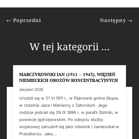
←
Poprzedni
Następny
→
W tej kategorii …
MARCZYKOWSKI JAN (1911 – 1943), WIĘZIEŃ
NIEMIECKICH OBOZÓW KONCENTRACYJNYCH
sierpień 2026
Urodził się w 21 VI 1911 r., w Pijanowie gmina Słupia,
w rodzinie Jana i Marianny z Zatorskich. Jego
rodzice pobrali się 29 IX 1896 r. w parafii Złotniki, w
powiecie jędrzejowskim. Po odbyciu służby
wojskowej zatrudnił się jako robotnik i zamieszkał w
Przedborzu. Jako...