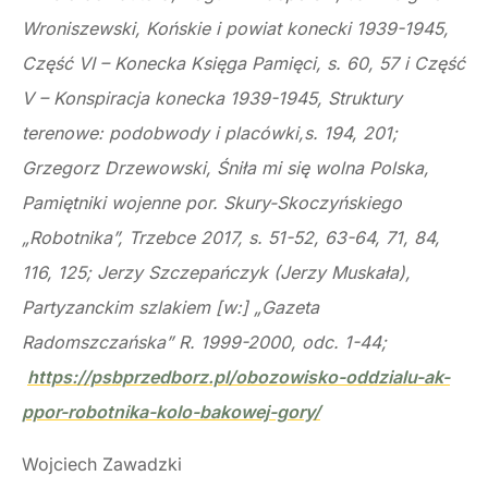
Wroniszewski, Końskie i powiat konecki 1939-1945,
Część VI – Konecka Księga Pamięci, s. 60, 57 i Część
V – Konspiracja konecka 1939-1945, Struktury
terenowe: podobwody i placówki,s. 194, 201;
Grzegorz Drzewowski, Śniła mi się wolna Polska,
Pamiętniki wojenne por. Skury-Skoczyńskiego
„Robotnika”, Trzebce 2017, s. 51-52, 63-64, 71, 84,
116, 125; Jerzy Szczepańczyk (Jerzy Muskała),
Partyzanckim szlakiem [w:] „Gazeta
Radomszczańska” R. 1999-2000, odc. 1-44;
https://psbprzedborz.pl/obozowisko-oddzialu-ak-
ppor-robotnika-kolo-bakowej-gory/
Wojciech Zawadzki