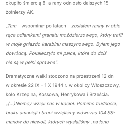
okupiło śmiercią 8, a rany odniosło dalszych 15
żołnierzy AK.
„Tam –
wspominał po latach
– zostałem ranny w obie
ręce odłamkami granatu moździerzowego, który trafił
w moje gniazdo karabinu maszynowego. Byłem jego
dowódcą. Pokaleczyło mi palce, które do dziś
nie są w pełni sprawne”.
Dramatyczne walki stoczono na przestrzeni 12 dni
w okresie 22 IX – 1 X 1944 r. w okolicy Włoszczowy,
koło Krzepina, Kossowa, Henrykowa i Brześcia:
„(…)Niemcy wzięli nas w kocioł. Pomimo trudności,
braku amunicji i broni wzięliśmy wówczas 104 SS-
manów do niewoli, których wysłaliśmy „na łono