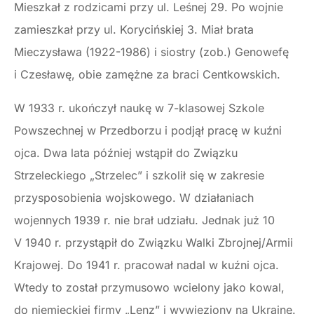
Mieszkał z rodzicami przy ul. Leśnej 29. Po wojnie
zamieszkał przy ul. Korycińskiej 3. Miał brata
Mieczysława (1922-1986) i siostry (zob.) Genowefę
i Czesławę, obie zamężne za braci Centkowskich.
W 1933 r. ukończył naukę w 7-klasowej Szkole
Powszechnej w Przedborzu i podjął pracę w kuźni
ojca. Dwa lata później wstąpił do Związku
Strzeleckiego „Strzelec” i szkolił się w zakresie
przysposobienia wojskowego. W działaniach
wojennych 1939 r. nie brał udziału. Jednak już 10
V 1940 r. przystąpił do Związku Walki Zbrojnej/Armii
Krajowej. Do 1941 r. pracował nadal w kuźni ojca.
Wtedy to został przymusowo wcielony jako kowal,
do niemieckiej firmy „Lenz” i wywieziony na Ukrainę.