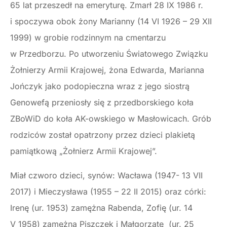
65 lat przeszedł na emeryturę. Zmarł 28 IX 1986 r.
i spoczywa obok żony Marianny (14 VI 1926 – 29 XII
1999) w grobie rodzinnym na cmentarzu
w Przedborzu. Po utworzeniu Światowego Związku
Żołnierzy Armii Krajowej, żona Edwarda, Marianna
Jończyk jako podopieczna wraz z jego siostrą
Genowefą przeniosły się z przedborskiego koła
ZBoWiD do koła AK-owskiego w Masłowicach. Grób
rodziców został opatrzony przez dzieci plakietą
pamiątkową „Żołnierz Armii Krajowej”.
Miał czworo dzieci, synów: Wacława (1947- 13 VII
2017) i Mieczysława (1955 – 22 II 2015) oraz córki:
Irenę (ur. 1953) zamężna Rabenda, Zofię (ur. 14
V 1958) zamężna Piszczek i Małgorzatę (ur. 25