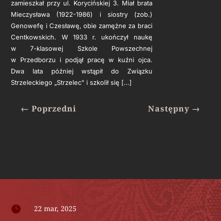
zamieszkał przy ul. Korycińskiej 3. Miał brata
Mieczysława (1922-1986) i siostry (zob.)
Genowefę i Czesławę, obie zamężne za braci
Centkowskich. W 1933 r. ukończył naukę
w 7-klasowej Szkole Powszechnej
w Przedborzu i podjął pracę w kuźni ojca.
Dwa lata później wstąpił do Związku
Strzeleckiego „Strzelec” i szkolił się […]
←
Poprzedni
Następny
→

22 mar, 2025