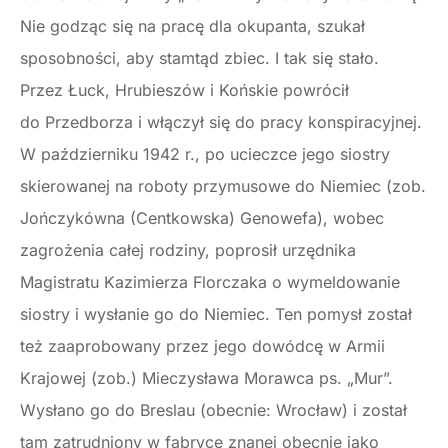
Nie godząc się na pracę dla okupanta, szukał
sposobności, aby stamtąd zbiec. I tak się stało.
Przez Łuck, Hrubieszów i Końskie powrócił
do Przedborza i włączył się do pracy konspiracyjnej.
W październiku 1942 r., po ucieczce jego siostry
skierowanej na roboty przymusowe do Niemiec (zob.
Jończykówna (Centkowska) Genowefa), wobec
zagrożenia całej rodziny, poprosił urzędnika
Magistratu Kazimierza Florczaka o wymeldowanie
siostry i wysłanie go do Niemiec. Ten pomysł został
też zaaprobowany przez jego dowódcę w Armii
Krajowej (zob.) Mieczysława Morawca ps. „Mur”.
Wysłano go do Breslau (obecnie: Wrocław) i został
tam zatrudniony w fabryce znanej obecnie jako