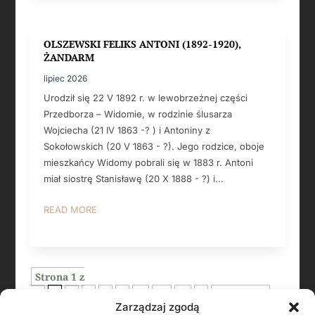
OLSZEWSKI FELIKS ANTONI (1892-1920),
ŻANDARM
lipiec 2026
Urodził się 22 V 1892 r. w lewobrzeżnej części
Przedborza – Widomie, w rodzinie ślusarza
Wojciecha (21 IV 1863 -? ) i Antoniny z
Sokołowskich (20 V 1863 - ?). Jego rodzice, oboje
mieszkańcy Widomy pobrali się w 1883 r. Antoni
miał siostrę Stanisławę (20 X 1888 - ?) i...
READ MORE
Strona 1 z
11
1
2
3
4
5
...
10
...
»
Ostatnia »
Zarządzaj zgodą