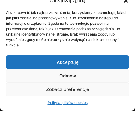
Zarządzaj zgodą
Strona 1 z 3
1
2
3
»
Aby zapewnić jak najlepsze wrażenia, korzystamy z technologii, takich
jak pliki cookie, do przechowywania i/lub uzyskiwania dostępu do
informacji o urządzeniu. Zgoda na te technologie pozwoli nam
przetwarzać dane, takie jak zachowanie podczas przeglądania lub
unikalne identyfikatory na tej stronie. Brak wyrażenia zgody lub
wycofanie zgody może niekorzystnie wpłynąć na niektóre cechy i
funkcje.
Akceptuję
KONTAKT Z AUTOREM
Odmów
Zobacz preferencje
FOLLOW
Polityka plików cookies
Copyright © 2008 - 2026 Wojciech Zawadzki | Opracowanie:
Brunon Bielecki