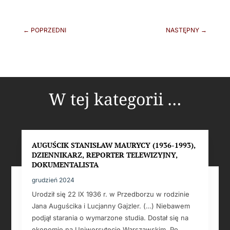
←
POPRZEDNI
NASTĘPNY
→
W tej kategorii …
AUGUŚCIK STANISŁAW MAURYCY (1936-1993),
DZIENNIKARZ, REPORTER TELEWIZYJNY,
DOKUMENTALISTA
grudzień 2024
Urodził się 22 IX 1936 r. w Przedborzu w rodzinie
Jana Auguścika i Lucjanny Gajzler. (…) Niebawem
podjął starania o wymarzone studia. Dostał się na
ekonomię na Uniwersytecie Warszawskim. Po