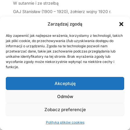
W sutannie i ze strzelbą
GAJ Stanisław (1900 – 1920), żołnierz wojny 1920 r.
OLSZEWSKI Feliks Antoni (1892-1920), żandarm
Zarządzaj zgodą
Pamiętnik burmistrza miasta Przedborza Konstantego
Kozakiewicza. Suplement (1)
Aby zapewnić jak najlepsze wrażenia, korzystamy z technologii, takich
jak pliki cookie, do przechowywania i/lub uzyskiwania dostępu do
Film o moim pradziadku, strażaku Marianie Osickim
informacji o urządzeniu. Zgoda na te technologie pozwoli nam
przetwarzać dane, takie jak zachowanie podczas przeglądania lub
unikalne identyfikatory na tej stronie. Brak wyrażenia zgody lub
wycofanie zgody może niekorzystnie wpłynąć na niektóre cechy i
funkcje.
Akceptuję
Odmów
Zobacz preferencje
Polityka plików cookies