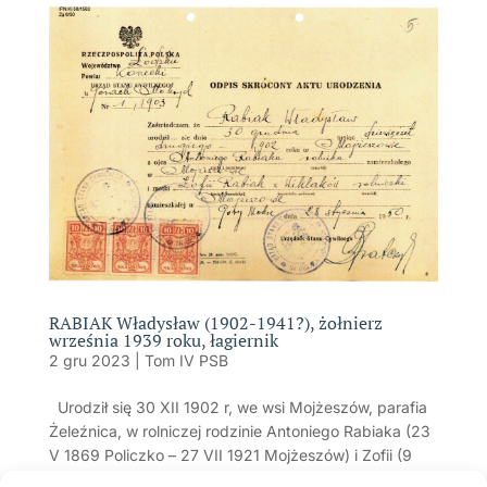
RABIAK Władysław (1902-1941?), żołnierz
września 1939 roku, łagiernik
2 gru 2023
|
Tom IV PSB
Urodził się 30 XII 1902 r, we wsi Mojżeszów, parafia
Żeleźnica, w rolniczej rodzinie Antoniego Rabiaka (23
V 1869 Policzko – 27 VII 1921 Mojżeszów) i Zofii (9
V 1876 Grodzisko – 1950? Mojżeszów) z Wiklaków.