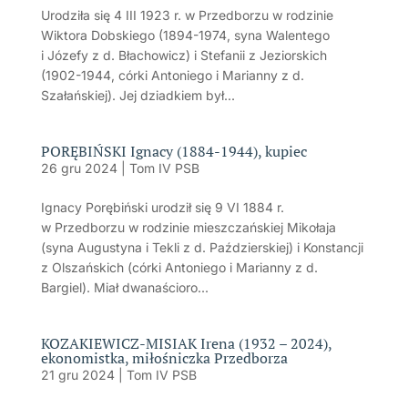
Urodziła się 4 III 1923 r. w Przedborzu w rodzinie
Wiktora Dobskiego (1894-1974, syna Walentego
i Józefy z d. Błachowicz) i Stefanii z Jeziorskich
(1902-1944, córki Antoniego i Marianny z d.
Szałańskiej). Jej dziadkiem był...
PORĘBIŃSKI Ignacy (1884-1944), kupiec
26 gru 2024
|
Tom IV PSB
Ignacy Porębiński urodził się 9 VI 1884 r.
w Przedborzu w rodzinie mieszczańskiej Mikołaja
(syna Augustyna i Tekli z d. Paździerskiej) i Konstancji
z Olszańskich (córki Antoniego i Marianny z d.
Bargiel). Miał dwanaścioro...
KOZAKIEWICZ-MISIAK Irena (1932 – 2024),
ekonomistka, miłośniczka Przedborza
21 gru 2024
|
Tom IV PSB