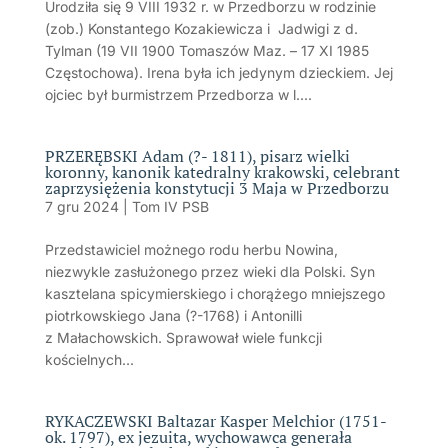
Urodziła się 9 VIII 1932 r. w Przedborzu w rodzinie
(zob.) Konstantego Kozakiewicza i Jadwigi z d.
Tylman (19 VII 1900 Tomaszów Maz. – 17 XI 1985
Częstochowa). Irena była ich jedynym dzieckiem. Jej
ojciec był burmistrzem Przedborza w l....
PRZERĘBSKI Adam (?- 1811), pisarz wielki
koronny, kanonik katedralny krakowski, celebrant
zaprzysiężenia konstytucji 3 Maja w Przedborzu
7 gru 2024
|
Tom IV PSB
Przedstawiciel możnego rodu herbu Nowina,
niezwykle zasłużonego przez wieki dla Polski. Syn
kasztelana spicymierskiego i chorążego mniejszego
piotrkowskiego Jana (?-1768) i Antonilli
z Małachowskich. Sprawował wiele funkcji
kościelnych...
RYKACZEWSKI Baltazar Kasper Melchior (1751-
ok. 1797), ex jezuita, wychowawca generała