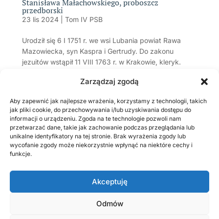
Stanisława Małachowskiego, proboszcz
przedborski
23 lis 2024
|
Tom IV PSB
Urodził się 6 I 1751 r. we wsi Lubania powiat Rawa
Mazowiecka, syn Kaspra i Gertrudy. Do zakonu
jezuitów wstąpił 11 VIII 1763 r. w Krakowie, kleryk.
Po ukończeniu nowicjatu studiował filozofię. Wiadomo
Zarządzaj zgodą
o nim,...
Aby zapewnić jak najlepsze wrażenia, korzystamy z technologii, takich
jak pliki cookie, do przechowywania i/lub uzyskiwania dostępu do
Strona 4 z 6
«
informacji o urządzeniu. Zgoda na te technologie pozwoli nam
Pierwsza
«
...
2
3
4
5
6
»
przetwarzać dane, takie jak zachowanie podczas przeglądania lub
Ostatnio dodane
unikalne identyfikatory na tej stronie. Brak wyrażenia zgody lub
wycofanie zgody może niekorzystnie wpłynąć na niektóre cechy i
W sutannie i ze strzelbą
funkcje.
GAJ Stanisław (1900 – 1920), żołnierz wojny 1920 r.
OLSZEWSKI Feliks Antoni (1892-1920), żandarm
Akceptuję
Pamiętnik burmistrza miasta Przedborza Konstantego
Kozakiewicza. Suplement (1)
Odmów
Film o moim pradziadku, strażaku Marianie Osickim