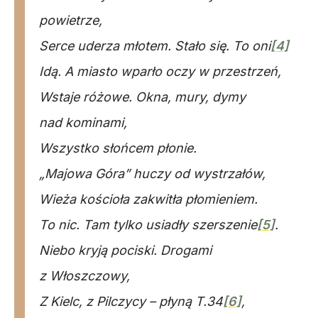
powietrze,
Serce uderza młotem. Stało się. To oni
[4]
Idą. A miasto wparło oczy w przestrzeń,
Wstaje różowe. Okna, mury, dymy
nad kominami,
Wszystko słońcem płonie.
„Majowa Góra” huczy od wystrzałów,
Wieża kościoła zakwitła płomieniem.
To nic. Tam tylko usiadły szerszenie
[5]
.
Niebo kryją pociski. Drogami
z Włoszczowy,
Z Kielc, z Pilczycy – płyną T.34
[6]
,