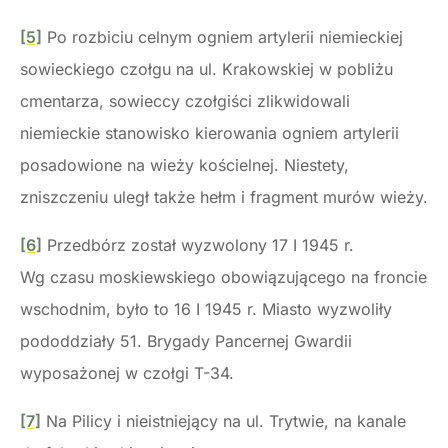
[5]
Po rozbiciu celnym ogniem artylerii niemieckiej
sowieckiego czołgu na ul. Krakowskiej w pobliżu
cmentarza, sowieccy czołgiści zlikwidowali
niemieckie stanowisko kierowania ogniem artylerii
posadowione na wieży kościelnej. Niestety,
zniszczeniu uległ także hełm i fragment murów wieży.
[6]
Przedbórz został wyzwolony 17 I 1945 r.
Wg czasu moskiewskiego obowiązującego na froncie
wschodnim, było to 16 I 1945 r. Miasto wyzwoliły
pododdziały 51. Brygady Pancernej Gwardii
wyposażonej w czołgi T-34.
[7]
Na Pilicy i nieistniejący na ul. Trytwie, na kanale