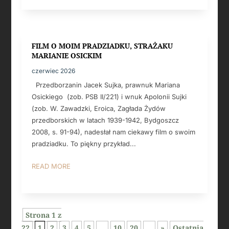
FILM O MOIM PRADZIADKU, STRAŻAKU
MARIANIE OSICKIM
czerwiec 2026
Przedborzanin Jacek Sujka, prawnuk Mariana
Osickiego (zob. PSB II/221) i wnuk Apolonii Sujki
(zob. W. Zawadzki, Eroica, Zagłada Żydów
przedborskich w latach 1939-1942, Bydgoszcz
2008, s. 91-94), nadesłał nam ciekawy film o swoim
pradziadku. To piękny przykład...
READ MORE
Strona 1 z
22
1
2
3
4
5
...
10
20
...
»
Ostatnia