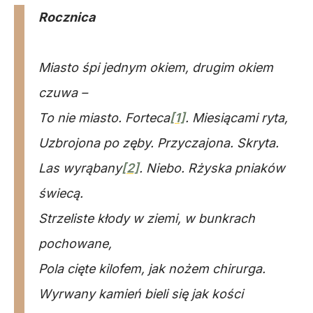
Rocznica
Miasto śpi jednym okiem, drugim okiem
czuwa –
To nie miasto. Forteca
[1]
. Miesiącami ryta,
Uzbrojona po zęby. Przyczajona. Skryta.
Las wyrąbany
[2]
. Niebo. Rżyska pniaków
świecą.
Strzeliste kłody w ziemi, w bunkrach
pochowane,
Pola cięte kilofem, jak nożem chirurga.
Wyrwany kamień bieli się jak kości