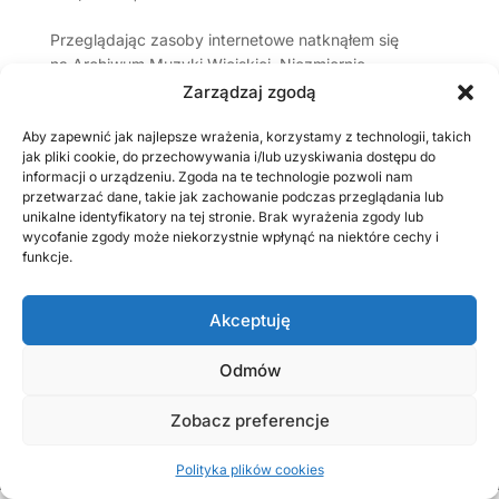
Przeglądając zasoby internetowe natknąłem się
na Archiwum Muzyki Wiejskiej. Niezmiernie
zaskoczony byłem wpisując hasło wyszukiwania
Zarządzaj zgodą
„Przedbórz”. Okazało się, że umieszczone tamże
zdjęcia i utwory muzyczne powiązane są z naszym...
Aby zapewnić jak najlepsze wrażenia, korzystamy z technologii, takich
jak pliki cookie, do przechowywania i/lub uzyskiwania dostępu do
informacji o urządzeniu. Zgoda na te technologie pozwoli nam
przetwarzać dane, takie jak zachowanie podczas przeglądania lub
Ostatnio dodane
unikalne identyfikatory na tej stronie. Brak wyrażenia zgody lub
W sutannie i ze strzelbą
wycofanie zgody może niekorzystnie wpłynąć na niektóre cechy i
funkcje.
GAJ Stanisław (1900 – 1920), żołnierz wojny 1920 r.
OLSZEWSKI Feliks Antoni (1892-1920), żandarm
Akceptuję
Pamiętnik burmistrza miasta Przedborza Konstantego
Kozakiewicza. Suplement (1)
Odmów
Film o moim pradziadku, strażaku Marianie Osickim
Zobacz preferencje
Polityka plików cookies