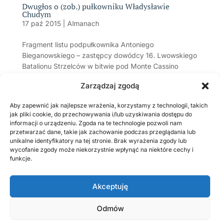
Dwugłos o (zob.) pułkowniku Władysławie
Chudym
17 paź 2015
|
Almanach
Fragment listu podpułkownika Antoniego
Bieganowskiego – zastępcy dowódcy 16. Lwowskiego
Batalionu Strzelców w bitwie pod Monte Cassino
do ppłk. Wojciecha Zawadzkiego, dyrektora Muzeum
Zarządzaj zgodą
Tradycji POW w Bydgoszczy z 27.08.1995 r.,...
Aby zapewnić jak najlepsze wrażenia, korzystamy z technologii, takich
jak pliki cookie, do przechowywania i/lub uzyskiwania dostępu do
Strona 10 z 11
«
informacji o urządzeniu. Zgoda na te technologie pozwoli nam
Pierwsza
«
...
7
8
9
10
11
»
przetwarzać dane, takie jak zachowanie podczas przeglądania lub
Ostatnio dodane
unikalne identyfikatory na tej stronie. Brak wyrażenia zgody lub
wycofanie zgody może niekorzystnie wpłynąć na niektóre cechy i
W sutannie i ze strzelbą
funkcje.
GAJ Stanisław (1900 – 1920), żołnierz wojny 1920 r.
OLSZEWSKI Feliks Antoni (1892-1920), żandarm
Akceptuję
Pamiętnik burmistrza miasta Przedborza Konstantego
Kozakiewicza. Suplement (1)
Odmów