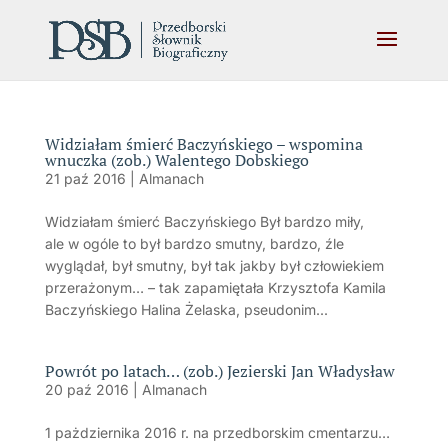
Widziałam śmierć Baczyńskiego – wspomina
wnuczka (zob.) Walentego Dobskiego
21 paź 2016
|
Almanach
Widziałam śmierć Baczyńskiego Był bardzo miły,
ale w ogóle to był bardzo smutny, bardzo, źle
wyglądał, był smutny, był tak jakby był człowiekiem
przerażonym… – tak zapamiętała Krzysztofa Kamila
Baczyńskiego Halina Żelaska, pseudonim...
Powrót po latach… (zob.) Jezierski Jan Władysław
20 paź 2016
|
Almanach
1 pażdziernika 2016 r. na przedborskim cmentarzu…