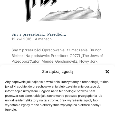
Sny z przeszłości… Przedbórz
12 kwi 2016
|
Almanach
Sny z przeszłości Opracowanie i tłumaczenie: Brunon
Bielecki Na podstawie: Przedborz (1977) „The Jews of
Przedborz”Autor: Mendel Gershonovitz, Nowy Jork,
Źródło: – https://digitalcollections.nypl.org
Zarządzaj zgodą
Wspomnienia, sny z przeszłości, z wczesnego...
Aby zapewnić jak najlepsze wrażenia, korzystamy z technologii, takich
jak pliki cookie, do przechowywania i/lub uzyskiwania dostępu do
Strona 9 z 11
«
informacji o urządzeniu. Zgoda na te technologie pozwoli nam
Pierwsza
«
...
7
8
9
10
11
»
przetwarzać dane, takie jak zachowanie podczas przeglądania lub
Ostatnio dodane
unikalne identyfikatory na tej stronie. Brak wyrażenia zgody lub
wycofanie zgody może niekorzystnie wpłynąć na niektóre cechy i
W sutannie i ze strzelbą
funkcje.
GAJ Stanisław (1900 – 1920), żołnierz wojny 1920 r.