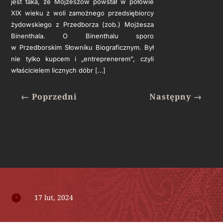
jest taka, że Mojżeszów powstał w połowie
XIX wieku z woli zamożnego przedsiębiorcy
żydowskiego z Przedborza (zob.) Mojżesza
Binenthala. O Binenthalu sporo
w Przedborskim Słowniku Biograficznym. Był
nie tylko kupcem i „entreprenerem”, czyli
właścicielem licznych dóbr […]
←
Poprzedni
Następny
→

17 lut, 2024