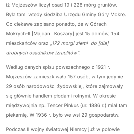
iż Mojżeszów liczył osad 19 i 228 mórg gruntów.
Była tam wtedy siedziba Urzędu Gminy Góry Mokre.
Co ciekawe zapisano ponadto, że w Górach
Mokrych-II [Majdan i Koszary] jest 15 domów, 154
mieszkańców oraz
„172 morgi ziemi do [dla]
drobnych osadników izraelitów”.
Według danych spisu powszechnego z 1921 r.
Mojżeszów zamieszkiwało 157 osób, w tym jedynie
29 osób narodowości żydowskiej, które zajmowały
się głównie handlem płodami rolnymi. W okresie
międzywojnia np. Tencer Pinkus (ur. 1886 r.) miał tam
piekarnię. W 1936 r. było we wsi 29 gospodarstw.
Podczas II wojny światowej Niemcy już w połowie