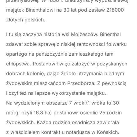
przemysłowej. W 1838 r. Biedrzyńscy wypuścili swój
majątek Binenthalowi na 30 lat pod zastaw 218000
złotych polskich.
I tu się zaczyna historia wsi Mojżeszów. Binenthal
zdawał sobie sprawę z niskiej rentowności folwarku
opartego na pańszczyźnie zamieszkałego tam
chłopstwa. Postanowił więc założyć w pozyskanych
dobrach kolonię, dając źródło utrzymania biednym
żydowskim mieszkańcom Przedborza. Z pewnością
liczył też na lepsze wykorzystanie majątku.
Na wydzielonym obszarze 7 włók (1 włóka to 30
mórg, czyli 16,8 ha) postanowił osiedlić 25 rodzin
żydowskich. Każda rodzina osadnicza zawierała
z właścicielem kontrakt u notariusza w Końskich.