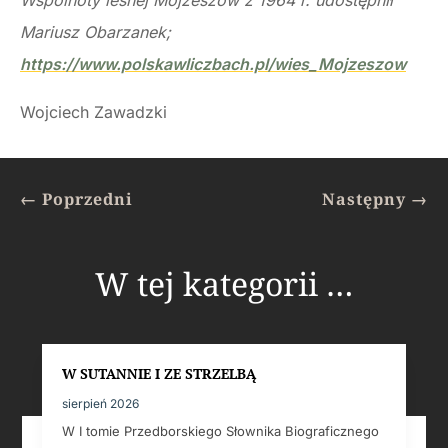
Wspólnoty lesnej Mojżeszów z 1964 r. udostępnił
Mariusz Obarzanek;
https://www.polskawliczbach.pl/wies_Mojzeszow
Wojciech Zawadzki
←
Poprzedni
Następny
→
W tej kategorii …
W SUTANNIE I ZE STRZELBĄ
sierpień 2026
W I tomie Przedborskiego Słownika Biograficznego