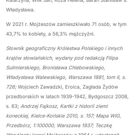
Katarzyna, Wilk Jan, Koza Helena, Baran Stanisław s.
Władysława.
W 2021 r. Mojżeszów zamieszkiwało 71 osób, w tym
43,7% to kobiety, a 56,3% mężczyźni.
Słownik geograficzny Królestwa Polskiego i innych
krajów słowiańskich, wydany pod redakcją Filipa
Sulimierskiego, Bronisława Chlebowskiego,
Władysława Walewskiego, Warszawa 1881, tom II, s.
726;
Wojciech Zawadzki, Eroica, Zagłada Żydów
przedborskich w latach 1939-1942, Bydgoszcz 2008,
s. 63;
Andrzej Fajkosz, Kartki z historii ziemi
koneckiej, Kielce-Końskie 2010, s. 157; Mapa WIG,
Przedbórz, 1:100000, Warszawa 1937; Teczkę