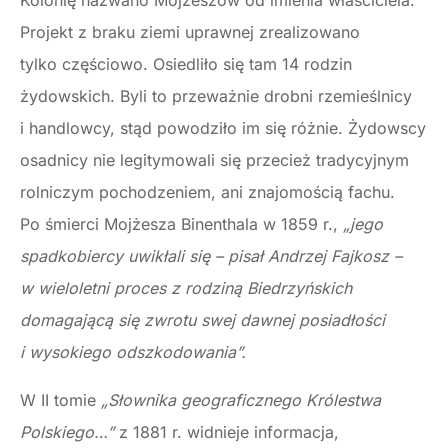
Kolonię nazwano Mojżeszów od imienia właściciela.
Projekt z braku ziemi uprawnej zrealizowano
tylko częściowo. Osiedliło się tam 14 rodzin
żydowskich. Byli to przeważnie drobni rzemieślnicy
i handlowcy, stąd powodziło im się różnie. Żydowscy
osadnicy nie legitymowali się przecież tradycyjnym
rolniczym pochodzeniem, ani znajomością fachu.
Po śmierci Mojżesza Binenthala w 1859 r.,
„jego
spadkobiercy uwikłali się – pisał Andrzej Fajkosz –
w wieloletni proces z rodziną Biedrzyńskich
domagającą się zwrotu swej dawnej posiadłości
i wysokiego odszkodowania”.
W II tomie
„Słownika geograficznego Królestwa
Polskiego…”
z 1881 r. widnieje informacja,