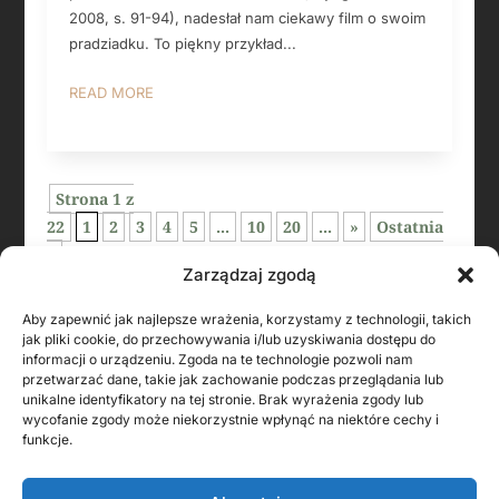
2008, s. 91-94), nadesłał nam ciekawy film o swoim
pradziadku. To piękny przykład...
READ MORE
Strona 1 z
22
1
2
3
4
5
...
10
20
...
»
Ostatnia
»
Zarządzaj zgodą
Aby zapewnić jak najlepsze wrażenia, korzystamy z technologii, takich
jak pliki cookie, do przechowywania i/lub uzyskiwania dostępu do
informacji o urządzeniu. Zgoda na te technologie pozwoli nam
przetwarzać dane, takie jak zachowanie podczas przeglądania lub
unikalne identyfikatory na tej stronie. Brak wyrażenia zgody lub
wycofanie zgody może niekorzystnie wpłynąć na niektóre cechy i
funkcje.
KONTAKT Z AUTOREM