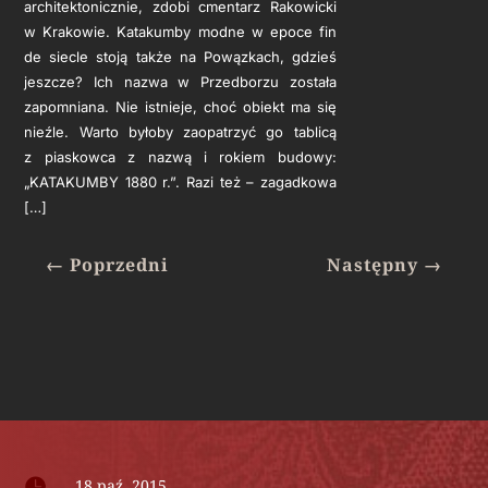
architektonicznie, zdobi cmentarz Rakowicki
w Krakowie. Katakumby modne w epoce fin
de siecle stoją także na Powązkach, gdzieś
jeszcze? Ich nazwa w Przedborzu została
zapomniana. Nie istnieje, choć obiekt ma się
nieźle. Warto byłoby zaopatrzyć go tablicą
z piaskowca z nazwą i rokiem budowy:
„KATAKUMBY 1880 r.”. Razi też – zagadkowa
[…]
←
Poprzedni
Następny
→

18 paź, 2015