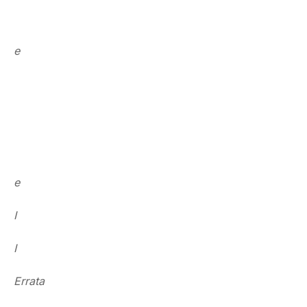
e
e
I
I
Errata