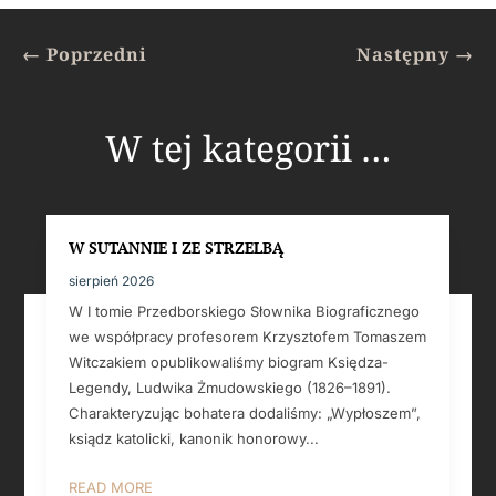
←
Poprzedni
Następny
→
W tej kategorii …
W SUTANNIE I ZE STRZELBĄ
sierpień 2026
W I tomie Przedborskiego Słownika Biograficznego
we współpracy profesorem Krzysztofem Tomaszem
Witczakiem opublikowaliśmy biogram Księdza-
Legendy, Ludwika Żmudowskiego (1826–1891).
Charakteryzując bohatera dodaliśmy: „Wypłoszem”,
ksiądz katolicki, kanonik honorowy...
READ MORE