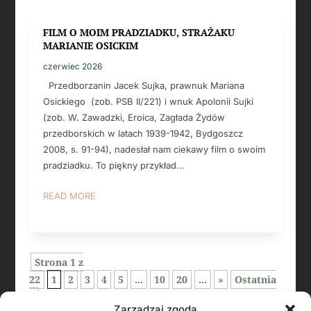
FILM O MOIM PRADZIADKU, STRAŻAKU
MARIANIE OSICKIM
czerwiec 2026
Przedborzanin Jacek Sujka, prawnuk Mariana
Osickiego (zob. PSB II/221) i wnuk Apolonii Sujki
(zob. W. Zawadzki, Eroica, Zagłada Żydów
przedborskich w latach 1939-1942, Bydgoszcz
2008, s. 91-94), nadesłał nam ciekawy film o swoim
pradziadku. To piękny przykład...
READ MORE
Strona 1 z
22
1
2
3
4
5
...
10
20
...
»
Ostatnia
»
Zarządzaj zgodą