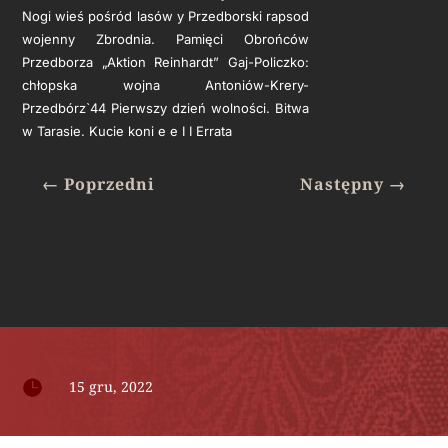
Nogi wieś pośród lasów y Przedborski rapsod
wojenny Zbrodnia. Pamięci Obrońców
Przedborza „Aktion Reinhardt” Gaj-Policzko:
chłopska wojna Antoniów-Krery-
Przedbórz`44 Pierwszy dzień wolności. Bitwa
w Tarasie. Kucie koni e e I I Errata
←
Poprzedni
Następny
→

15 gru, 2022