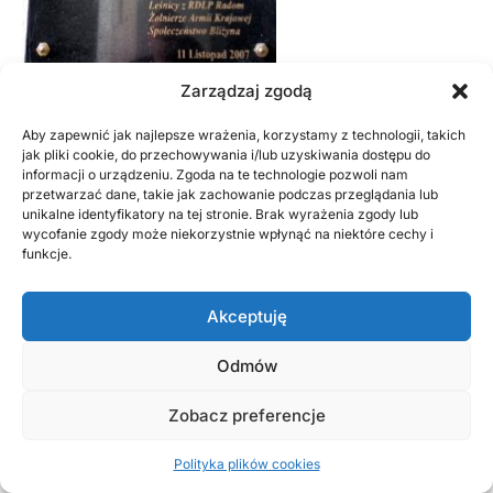
Zarządzaj zgodą
Aby zapewnić jak najlepsze wrażenia, korzystamy z technologii, takich
Uroczystość odsłonięcia i poświęcenia tablicy
jak pliki cookie, do przechowywania i/lub uzyskiwania dostępu do
informacji o urządzeniu. Zgoda na te technologie pozwoli nam
pamiątkowej kpt. Kazimierza Soborowskiego
przetwarzać dane, takie jak zachowanie podczas przeglądania lub
unikalne identyfikatory na tej stronie. Brak wyrażenia zgody lub
wycofanie zgody może niekorzystnie wpłynąć na niektóre cechy i
funkcje.
Stanisław Soborowski
był związany
Akceptuję
z oddziałem kpt. „Marcina” w strukturach 27 pp AK
na terenie pow. włoszczowskiego; pełnił funkcje
Odmów
łącznika i wywiadowcy, brał udział w walkach
Zobacz preferencje
we Włoszczowie w 1943 r. Po wojnie poślubił Hannę
Wendę i ukończył kurs dla leśniczych
Polityka plików cookies