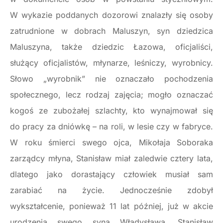
W wykazie poddanych dozorowi znalazły się osoby
zatrudnione w dobrach Maluszyn, syn dziedzica
Maluszyna, także dziedzic Łazowa, oficjaliści,
służący oficjalistów, młynarze, leśniczy, wyrobnicy.
Słowo „wyrobnik” nie oznaczało pochodzenia
społecznego, lecz rodzaj zajęcia; mogło oznaczać
kogoś ze zubożałej szlachty, kto wynajmował się
do pracy za dniówkę – na roli, w lesie czy w fabryce.
W roku śmierci swego ojca, Mikołaja Soboraka
zarządcy młyna, Stanisław miał zaledwie cztery lata,
dlatego jako dorastający człowiek musiał sam
zarabiać na życie. Jednocześnie zdobył
wykształcenie, ponieważ 11 lat później, już w akcie
urodzenia swego syna Władysława, Stanisław