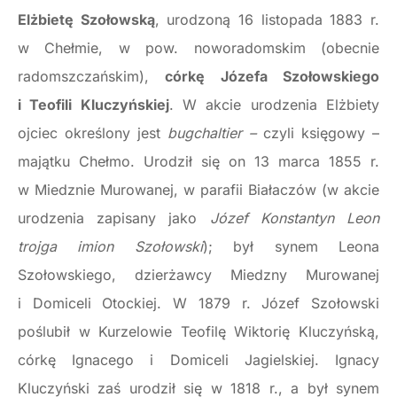
Elżbietę Szołowską
, urodzoną 16 listopada 1883 r.
w Chełmie, w pow. noworadomskim (obecnie
radomszczańskim),
córkę Józefa Szołowskiego
i Teofili Kluczyńskiej
. W akcie urodzenia Elżbiety
ojciec określony jest
bugchaltier –
czyli księgowy –
majątku Chełmo. Urodził się on 13 marca 1855 r.
w Miedznie Murowanej, w parafii Białaczów (w akcie
urodzenia zapisany jako
Józef Konstantyn Leon
trojga imion Szołowski
); był synem Leona
Szołowskiego, dzierżawcy Miedzny Murowanej
i Domiceli Otockiej. W 1879 r. Józef Szołowski
poślubił w Kurzelowie Teofilę Wiktorię Kluczyńską,
córkę Ignacego i Domiceli Jagielskiej. Ignacy
Kluczyński zaś urodził się w 1818 r., a był synem