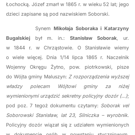
Łochocką. Józef zmarł w 1865 r. w wieku 52 lat; jego
dzieci zapisane są pod nazwiskiem Soborski.
Synem
Mikołaja Soboraka i Katarzyny
Bugalskiej
był m. in.:
Stanisław Soborak
, ur.
w 1844 r. w Chrząstowie. O Stanisławie wiemy
o wiele więcej. Dnia 1/14 lipca 1865 r. Naczelnik
Wojenny Okręgu Żytno, pow. piotrkowski, pisze
do Wójta gminy Maluszyn:
Z rozporządzenia wyższej
władzy polecam Wójtowi gminy za niżej
wymienionymi urządzić sekretny policyjny dozór (…)
;
pod poz. 7 tegoż dokumentu czytamy:
Soborak vel
Soborowski Stanisław, lat 23, Silniczka – wyrobnik
.
Policyjny dozór wiązał się z udziałem wymienionych
w dokumencie osób w powstaniu styczniowym.