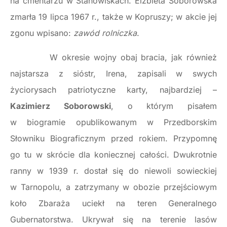
na cmentarzu w Stanowiskach. Elżbieta Soborowska
zmarła 19 lipca 1967 r., także w Kopruszy; w akcie jej
zgonu wpisano:
zawód rolniczka
.
W okresie wojny obaj bracia, jak również
najstarsza z sióstr, Irena, zapisali w swych
życiorysach patriotyczne karty, najbardziej –
Kazimierz Soborowski
, o którym pisałem
w biogramie opublikowanym w Przedborskim
Słowniku Biograficznym przed rokiem. Przypomnę
go tu w skrócie dla koniecznej całości. Dwukrotnie
ranny w 1939 r. dostał się do niewoli sowieckiej
w Tarnopolu, a zatrzymany w obozie przejściowym
koło Zbaraża uciekł na teren Generalnego
Gubernatorstwa. Ukrywał się na terenie lasów