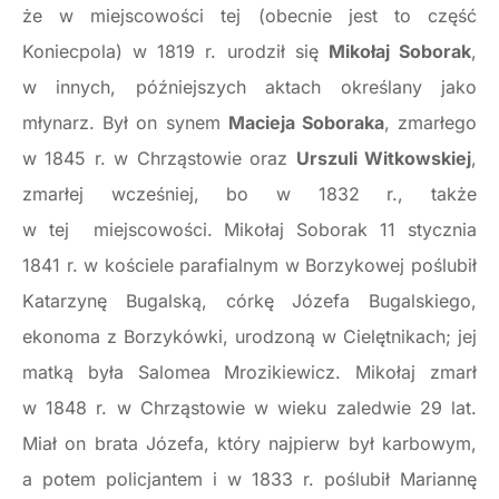
że w miejscowości tej (obecnie jest to część
Koniecpola) w 1819 r. urodził się
Mikołaj Soborak
,
w innych, późniejszych aktach określany jako
młynarz. Był on synem
Macieja Soboraka
, zmarłego
w 1845 r. w Chrząstowie oraz
Urszuli Witkowskiej
,
zmarłej wcześniej, bo w 1832 r., także
w tej miejscowości. Mikołaj Soborak 11 stycznia
1841 r. w kościele parafialnym w Borzykowej poślubił
Katarzynę Bugalską, córkę Józefa Bugalskiego,
ekonoma z Borzykówki, urodzoną w Cielętnikach; jej
matką była Salomea Mrozikiewicz. Mikołaj zmarł
w 1848 r. w Chrząstowie w wieku zaledwie 29 lat.
Miał on brata Józefa, który najpierw był karbowym,
a potem policjantem i w 1833 r. poślubił Mariannę