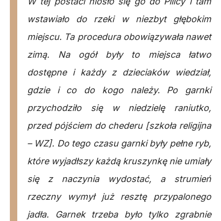
W tej postaci niosło się go do Pilicy i tam
wstawiało do rzeki w niezbyt głębokim
miejscu. Ta procedura obowiązywała nawet
zimą. Na ogół były to miejsca łatwo
dostępne i każdy z dzieciaków wiedział,
gdzie i co do kogo należy. Po garnki
przychodziło się w niedzielę raniutko,
przed pójściem do chederu [szkoła religijna
– WZ]. Do tego czasu garnki były pełne ryb,
które wyjadłszy każdą kruszynkę nie umiały
się z naczynia wydostać, a strumień
rzeczny wymył już resztę przypalonego
jadła. Garnek trzeba było tylko zgrabnie