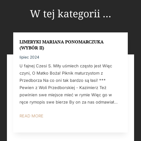
W tej kategorii …
LIMERYKI MARIANA PONOMARCZUKA
(WYBÓR II)
lipiec 2024
U fajnej Czesi S. Miły uśmiech często jest Więc
czyni, O Matko Boża! Piknik maturzystom z
Przedborza Na co oni tak bardzo są łasi! ***
Pewien z Woli Przedborskiej - Kazimierz Też
powinien swe miejsce mieć w rymie Więc go w
ręce rymopis swe bierze By on za nas odmawiał...
READ MORE