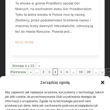
To wioska w gminie Przedbórz opodal Gór
Mokrych, na wschodnim stoku Gór Przedborskich.
Tylko ta jedna wioska w Polsce nosi tę nazwę.
Złośliwcy, przez podobieństwo brzmienia nazwy i
znacznej liczby dawnych mieszkańców, odnoszą ją
też do miasta Rzeszów. Prawda jest...
READ MORE
Strona 4 z 22
«
Pierwsza
«
...
2
3
4
5
6
...
10
20
...
»
O
»
Zarządzaj zgodą
Aby zapewnić jak najlepsze wrażenia, korzystamy z technologii, takich
jak pliki cookie, do przechowywania i/lub uzyskiwania dostępu do
informacji o urządzeniu. Zgoda na te technologie pozwoli nam
przetwarzać dane, takie jak zachowanie podczas przeglądania lub
unikalne identyfikatory na tej stronie. Brak wyrażenia zgody lub