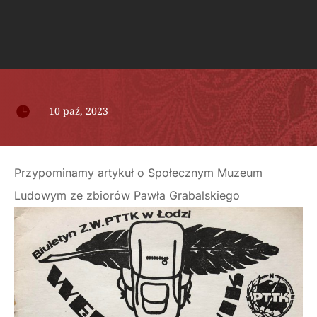

10 paź, 2023
Przypominamy artykuł o Społecznym Muzeum
Ludowym ze zbiorów Pawła Grabalskiego