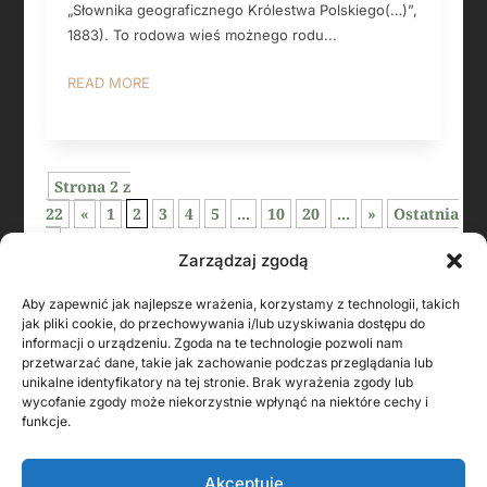
„Słownika geograficznego Królestwa Polskiego(…)”,
1883). To rodowa wieś możnego rodu...
READ MORE
Strona 2 z
22
«
1
2
3
4
5
...
10
20
...
»
Ostatnia
»
Zarządzaj zgodą
Aby zapewnić jak najlepsze wrażenia, korzystamy z technologii, takich
jak pliki cookie, do przechowywania i/lub uzyskiwania dostępu do
informacji o urządzeniu. Zgoda na te technologie pozwoli nam
przetwarzać dane, takie jak zachowanie podczas przeglądania lub
unikalne identyfikatory na tej stronie. Brak wyrażenia zgody lub
wycofanie zgody może niekorzystnie wpłynąć na niektóre cechy i
funkcje.
KONTAKT Z AUTOREM
Akceptuję