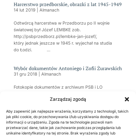
Harcerstwo przedborskie, obrazki z lat 1945-1949
14 lut 2019
|
Almanach
Odtwórcą harcerstwa w Przedborzu po II wojnie
światowej był Józef LEMBKE zob.
http://psbprzedborz.pl/lembke-jan-jozef/,
który jednak jeszcze w 1945 r. wyjechał na studia
do Łodzi. ...
Wybór dokumentów Antoniego i Zofii Żurawskich
31 gru 2018
|
Almanach
Fotokopie dokumentów z archiwum PSB i LO
w Przedborzu. (WZ)
Zarządzaj zgodą
Aby zapewnić jak najlepsze wrażenia, korzystamy z technologii, takich
Strona 4 z 11
«
jak pliki cookie, do przechowywania i/lub uzyskiwania dostępu do
Pierwsza
«
...
2
3
4
5
6
...
10
...
»
Ostat
informacji o urządzeniu. Zgoda na te technologie pozwoli nam
»
przetwarzać dane, takie jak zachowanie podczas przeglądania lub
Ostatnio dodane
unikalne identyfikatory na tej stronie. Brak wyrażenia zgody lub